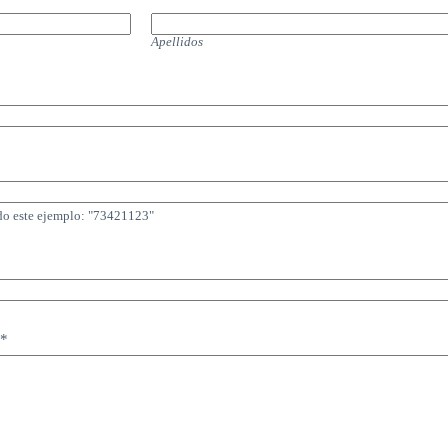
Apellidos
do este ejemplo: "73421123"
*