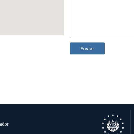
Enviar
vador