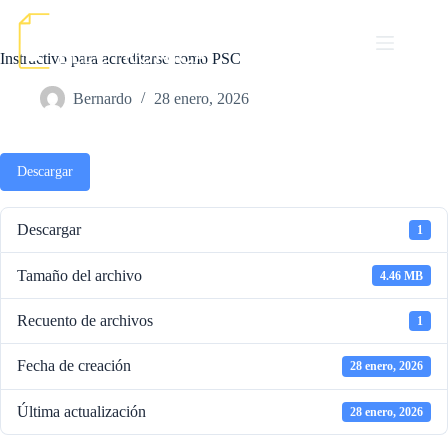
Saltar
al
contenido
Instructivo para acreditarse como PSC
Bernardo
28 enero, 2026
Descargar
Descargar
1
Tamaño del archivo
4.46 MB
Recuento de archivos
1
Fecha de creación
28 enero, 2026
Última actualización
28 enero, 2026