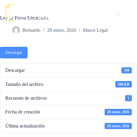
Saltar
al
contenido
Ley de Firma Electrónica
Bernardo
28 enero, 2026
Marco Legal
Descargar
Descargar
340
Tamaño del archivo
508 KB
Recuento de archivos
1
Fecha de creación
28 enero, 2026
Última actualización
28 enero, 2026