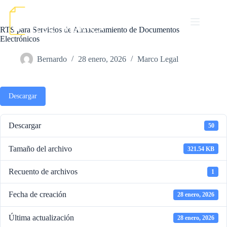
Saltar
al
contenido
RTS para Servicios de Almacenamiento de Documentos
Electrónicos
Bernardo
28 enero, 2026
Marco Legal
Descargar
Descargar
50
Tamaño del archivo
321.54 KB
Recuento de archivos
1
Fecha de creación
28 enero, 2026
Última actualización
28 enero, 2026