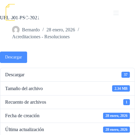
Saltar
al
contenido
UFE-001-PSC-2021
Bernardo
28 enero, 2026
Acreditaciones - Resoluciones
Descargar
Descargar
37
Tamaño del archivo
2.34 MB
Recuento de archivos
1
Fecha de creación
28 enero, 2026
Última actualización
28 enero, 2026