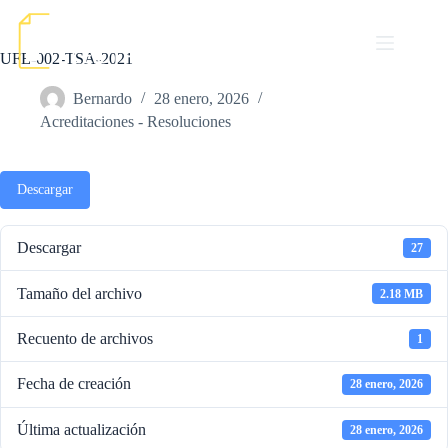
Saltar
al
contenido
UFE-002-TSA-2021
Bernardo
28 enero, 2026
Acreditaciones - Resoluciones
Descargar
Descargar
27
Tamaño del archivo
2.18 MB
Recuento de archivos
1
Fecha de creación
28 enero, 2026
Última actualización
28 enero, 2026