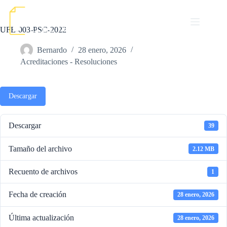
Saltar
al
contenido
UFE-003-PSC-2022
Bernardo
28 enero, 2026
Acreditaciones - Resoluciones
Descargar
Descargar
39
Tamaño del archivo
2.12 MB
Recuento de archivos
1
Fecha de creación
28 enero, 2026
Última actualización
28 enero, 2026