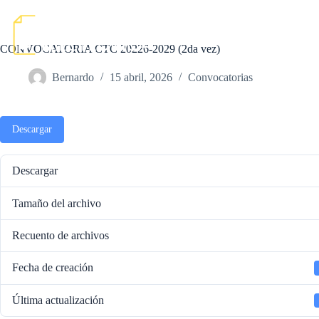
Saltar
al
contenido
Inicio
Marco Legal
CONVOCATORIA CTC 20226-2029 (2da vez)
Bernardo
15 abril, 2026
Convocatorias
Descargar
Descargar
Tamaño del archivo
Recuento de archivos
Fecha de creación
Última actualización