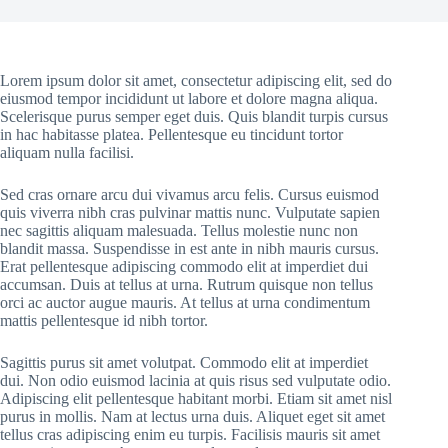
Lorem ipsum dolor sit amet, consectetur adipiscing elit, sed do
eiusmod tempor incididunt ut labore et dolore magna aliqua.
Scelerisque purus semper eget duis. Quis blandit turpis cursus
in hac habitasse platea. Pellentesque eu tincidunt tortor
aliquam nulla facilisi.
Sed cras ornare arcu dui vivamus arcu felis. Cursus euismod
quis viverra nibh cras pulvinar mattis nunc. Vulputate sapien
nec sagittis aliquam malesuada. Tellus molestie nunc non
blandit massa. Suspendisse in est ante in nibh mauris cursus.
Erat pellentesque adipiscing commodo elit at imperdiet dui
accumsan. Duis at tellus at urna. Rutrum quisque non tellus
orci ac auctor augue mauris. At tellus at urna condimentum
mattis pellentesque id nibh tortor.
Sagittis purus sit amet volutpat. Commodo elit at imperdiet
dui. Non odio euismod lacinia at quis risus sed vulputate odio.
Adipiscing elit pellentesque habitant morbi. Etiam sit amet nisl
purus in mollis. Nam at lectus urna duis. Aliquet eget sit amet
tellus cras adipiscing enim eu turpis. Facilisis mauris sit amet