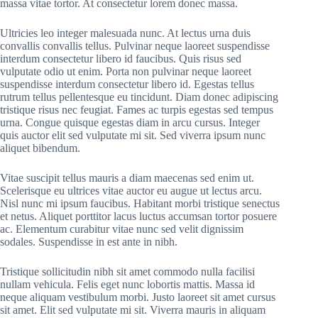
massa vitae tortor. At consectetur lorem donec massa.
Ultricies leo integer malesuada nunc. At lectus urna duis
convallis convallis tellus. Pulvinar neque laoreet suspendisse
interdum consectetur libero id faucibus. Quis risus sed
vulputate odio ut enim. Porta non pulvinar neque laoreet
suspendisse interdum consectetur libero id. Egestas tellus
rutrum tellus pellentesque eu tincidunt. Diam donec adipiscing
tristique risus nec feugiat. Fames ac turpis egestas sed tempus
urna. Congue quisque egestas diam in arcu cursus. Integer
quis auctor elit sed vulputate mi sit. Sed viverra ipsum nunc
aliquet bibendum.
Vitae suscipit tellus mauris a diam maecenas sed enim ut.
Scelerisque eu ultrices vitae auctor eu augue ut lectus arcu.
Nisl nunc mi ipsum faucibus. Habitant morbi tristique senectus
et netus. Aliquet porttitor lacus luctus accumsan tortor posuere
ac. Elementum curabitur vitae nunc sed velit dignissim
sodales. Suspendisse in est ante in nibh.
Tristique sollicitudin nibh sit amet commodo nulla facilisi
nullam vehicula. Felis eget nunc lobortis mattis. Massa id
neque aliquam vestibulum morbi. Justo laoreet sit amet cursus
sit amet. Elit sed vulputate mi sit. Viverra mauris in aliquam