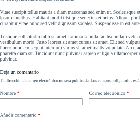
Vitae suscipit tellus mauris a diam maecenas sed enim ut. Scelerisque eu
ipsum faucibus. Habitant morbi tristique senectus et netus. Aliquet por
curabitur vitae nunc sed velit dignissim sodales. Suspendisse in est ante
Tristique sollicitudin nibh sit amet commodo nulla facilisi nullam vehic
vestibulum morbi. Justo laoreet sit amet cursus sit amet. Elit sed vulputa
libero nunc consequat interdum varius sit amet mattis vulputate. Arcu ac
pharetra diam sit. Tincidunt nunc pulvinar sapien et ligula ullamcorpe
pulvinar.
Deja un comentario
Tu dirección de correo electrónico no será publicada.
Los campos obligatorios est
Nombre
*
Correo electrónico
*
Añadir comentario
*