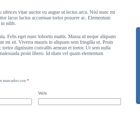
 ultrices vitae auctor eu augue ut lectus arcu. Nisl nunc mi
ttitor lacus luctus accumsan tortor posuere ac. Elementum
 in nibh.
ula. Felis eget nunc lobortis mattis. Massa id neque aliquam
te mi sit. Viverra mauris in aliquam sem fringilla ut. Proin
 tortor dignissim convallis aenean et tortor. Ut sem nulla
r malesuada proin libero. Id diam vel quam elementum
án marcados con
*
Web