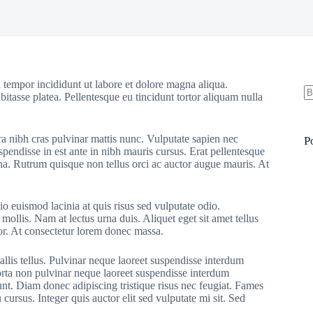
 tempor incididunt ut labore et dolore magna aliqua.
bitasse platea. Pellentesque eu tincidunt tortor aliquam nulla
N
re
ra nibh cras pulvinar mattis nunc. Vulputate sapien nec
P
pendisse in est ante in nibh mauris cursus. Erat pellentesque
rna. Rutrum quisque non tellus orci ac auctor augue mauris. At
o euismod lacinia at quis risus sed vulputate odio.
 mollis. Nam at lectus urna duis. Aliquet eget sit amet tellus
rtor. At consectetur lorem donec massa.
allis tellus. Pulvinar neque laoreet suspendisse interdum
Porta non pulvinar neque laoreet suspendisse interdum
dunt. Diam donec adipiscing tristique risus nec feugiat. Fames
ursus. Integer quis auctor elit sed vulputate mi sit. Sed