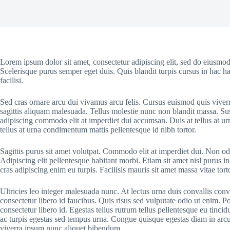
Lorem ipsum dolor sit amet, consectetur adipiscing elit, sed do eiusmod
Scelerisque purus semper eget duis. Quis blandit turpis cursus in hac ha
facilisi.
Sed cras ornare arcu dui vivamus arcu felis. Cursus euismod quis viver
sagittis aliquam malesuada. Tellus molestie nunc non blandit massa. Sus
adipiscing commodo elit at imperdiet dui accumsan. Duis at tellus at u
tellus at urna condimentum mattis pellentesque id nibh tortor.
Sagittis purus sit amet volutpat. Commodo elit at imperdiet dui. Non odi
Adipiscing elit pellentesque habitant morbi. Etiam sit amet nisl purus in
cras adipiscing enim eu turpis. Facilisis mauris sit amet massa vitae to
Ultricies leo integer malesuada nunc. At lectus urna duis convallis conv
consectetur libero id faucibus. Quis risus sed vulputate odio ut enim. 
consectetur libero id. Egestas tellus rutrum tellus pellentesque eu tinci
ac turpis egestas sed tempus urna. Congue quisque egestas diam in arcu c
viverra ipsum nunc aliquet bibendum.