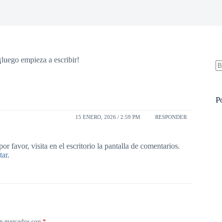
¡luego empieza a escribir!
N
re
P
15 ENERO, 2026 / 2:59 PM
RESPONDER
r favor, visita en el escritorio la pantalla de comentarios.
tar
.
án marcados con
*